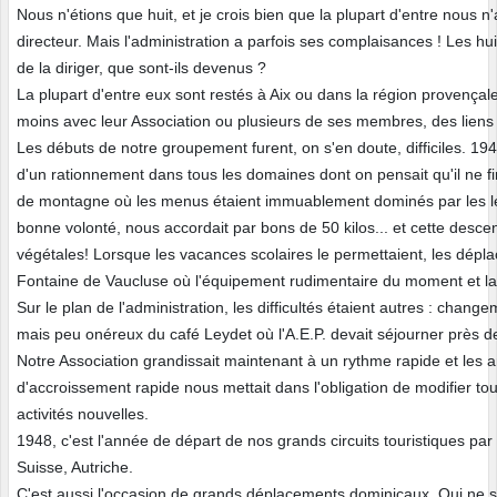
Nous n'étions que huit, et je crois bien que la plupart d'entre nous 
directeur. Mais l'administration a parfois ses complaisances ! Les hui
de la diriger, que sont-ils devenus ?
La plupart d'entre eux sont restés à Aix ou dans la région provençale e
moins avec leur Association ou plusieurs de ses membres, des liens 
Les débuts de notre groupement furent, on s'en doute, difficiles. 194
d'un rationnement dans tous les domaines dont on pensait qu'il ne f
de montagne où les menus étaient immuablement dominés par les len
bonne volonté, nous accordait par bons de 50 kilos... et cette desc
végétales! Lorsque les vacances scolaires le permettaient, les dépl
Fontaine de Vaucluse où l'équipement rudimentaire du moment et la..
Sur le plan de l'administration, les difficultés étaient autres : cha
mais peu onéreux du café Leydet où l'A.E.P. devait séjourner près d
Notre Association grandissait maintenant à un rythme rapide et les 
d'accroissement rapide nous mettait dans l'obligation de modifier tou
activités nouvelles.
1948, c'est l'année de départ de nos grands circuits touristiques par
Suisse, Autriche.
C'est aussi l'occasion de grands déplacements dominicaux. Qui ne se