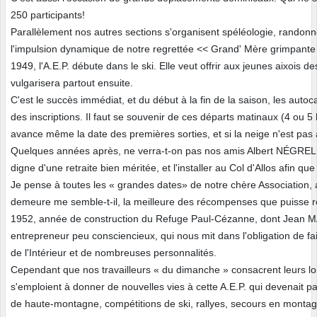
250 participants!
Parallèlement nos autres sections s'organisent spéléologie, rando
l'impulsion dynamique de notre regrettée << Grand' Mère grimpan
1949, l'A.E.P. débute dans le ski. Elle veut offrir aux jeunes aixois
vulgarisera partout ensuite.
C'est le succès immédiat, et du début à la fin de la saison, les aut
des inscriptions. Il faut se souvenir de ces départs matinaux (4 ou 5
avance même la date des premières sorties, et si la neige n'est pas 
Quelques années après, ne verra-t-on pas nos amis Albert NÉGREL e
digne d'une retraite bien méritée, et l'installer au Col d'Allos afin q
Je pense à toutes les « grandes dates» de notre chère Association, 
demeure me semble-t-il, la meilleure des récompenses que puisse 
1952, année de construction du Refuge Paul-Cézanne, dont Jean MAGN
entrepreneur peu consciencieux, qui nous mit dans l'obligation de fa
de l'Intérieur et de nombreuses personnalités.
Cependant que nos travailleurs « du dimanche » consacrent leurs loisir
s'emploient à donner de nouvelles vies à cette A.E.P. qui devenait p
de haute-montagne, compétitions de ski, rallyes, secours en montagn