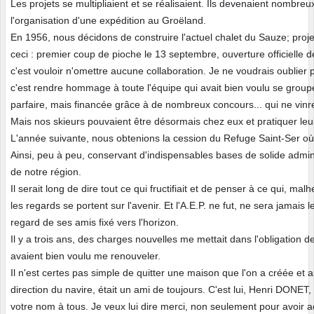
Les projets se multipliaient et se réalisaient. Ils devenaient nombreux
l'organisation d'une expédition au Groëland.
En 1956, nous décidons de construire l'actuel chalet du Sauze; proje
ceci : premier coup de pioche le 13 septembre, ouverture officielle 
c'est vouloir n'omettre aucune collaboration. Je ne voudrais oublie
c'est rendre hommage à toute l'équipe qui avait bien voulu se group
parfaire, mais financée grâce à de nombreux concours... qui ne vin
Mais nos skieurs pouvaient être désormais chez eux et pratiquer leur
L'année suivante, nous obtenions la cession du Refuge Saint-Ser où
Ainsi, peu à peu, conservant d'indispensables bases de solide adminis
de notre région.
Il serait long de dire tout ce qui fructifiait et de penser à ce qui, 
les regards se portent sur l'avenir. Et l'A.E.P. ne fut, ne sera jamai
regard de ses amis fixé vers l'horizon.
Il y a trois ans, des charges nouvelles me mettait dans l'obligation 
avaient bien voulu me renouveler.
Il n'est certes pas simple de quitter une maison que l'on a créée et
direction du navire, était un ami de toujours. C'est lui, Henri DONET,
votre nom à tous. Je veux lui dire merci, non seulement pour avoir 