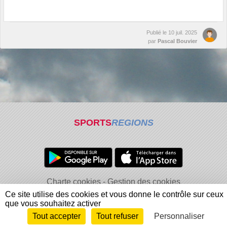
Publié le
10 juil. 2025
par
Pascal Bouvier
SPORTS
REGIONS
Charte cookies
Gestion des cookies
Informations légales
Signaler un contenu inapproprié
Ce site utilise des cookies et vous donne le contrôle sur ceux
que vous souhaitez activer
Tout accepter
Tout refuser
Personnaliser
Envie de participer ?
Connexion