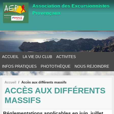
Panneau de gestion des cookies
Association des Excursionnistes
Provençaux
ACCUEIL
LA VIE DU CLUB
ACTIVITES
INFOS PRATIQUES
PHOTOTHÈQUE
NOUS REJOINDRE
Accueil
Accès aux différents massifs
ACCÈS AUX DIFFÉRENTS
MASSIFS
Réglementations applicables en juin, juillet,