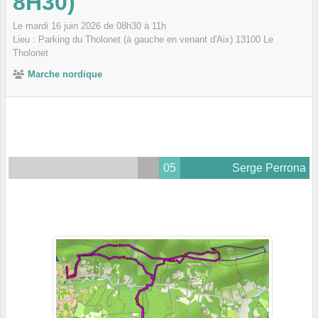
8H30)
Le
mardi
16
juin
2026
de 08h30 à 11h
Lieu :
Parking du Tholonet (à gauche en venant d'Aix)
13100
Le
Tholonet
Marche nordique
05
Serge Perrona