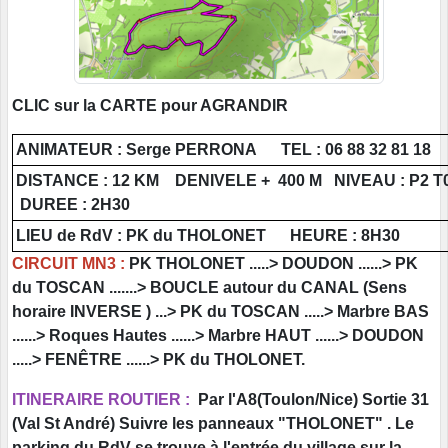
CLIC sur la CARTE pour AGRANDIR
ANIMATEUR : Serge PERRONA TEL : 06 88 32 81 18
DISTANCE : 12 KM DENIVELE + 400 M NIVEAU : P2 T
DUREE : 2H30
LIEU de RdV : PK du THOLONET HEURE : 8H30
CIRCUIT MN3 :
PK THOLONET .....> DOUDON ......> PK
du TOSCAN .......> BOUCLE autour du CANAL (Sens
horaire INVERSE ) ...> PK du TOSCAN .....> Marbre BAS
......> Roques Hautes ......> Marbre HAUT ......> DOUDON
.....> FENÊTRE ......> PK du THOLONET.
ITINERAIRE ROUTIER :
Par l'A8(Toulon/Nice) Sortie 31
(Val St André) Suivre les panneaux "THOLONET" . Le
parking du RdV se trouve à l'entrée du village sur la