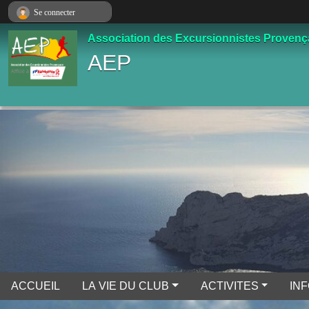
Panneau de gestion des cookies
Se connecter
Association des Excursionnistes Proven
AEP
ACCUEIL
LA VIE DU CLUB
ACTIVITES
IN