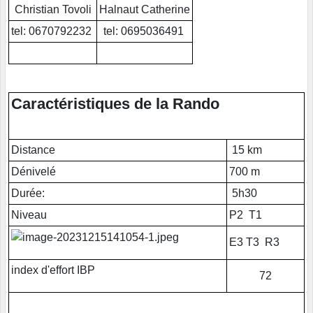
Christian Tovoli
Halnaut Catherine
tel: 0670792232
tel: 0695036491
Caractéristiques de la Rando
Distance
15 km
Dénivelé
700 m
Durée:
5h30
Niveau
P2 T1
E3 T3 R3
index d'effort IBP
72