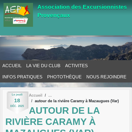
Panneau de gestion des cookies
Association des Excursionnistes
Provençaux
ACCUEIL
LA VIE DU CLUB
ACTIVITES
INFOS PRATIQUES
PHOTOTHÈQUE
NOUS REJOINDRE
Le
jeudi
Accueil
18
autour de la rivière Caramy à Mazaugues (Var)
DÉC.
2025
AUTOUR DE LA
RIVIÈRE CARAMY À