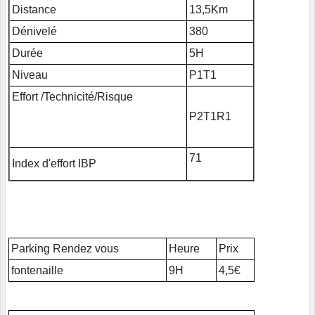
Distance
13,5Km
Dénivelé
380
Durée
5H
Niveau
P1T1
Effort /Technicité/Risque
P2T1R1
71
Index d'effort IBP
Parking Rendez vous
Heure
Prix
fontenaille
9H
4,5€