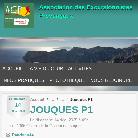
Panneau de gestion des cookies
Association des Excursionnistes
Provençaux
ACCUEIL
LA VIE DU CLUB
ACTIVITES
INFOS PRATIQUES
PHOTOTHÈQUE
NOUS REJOINDRE
Le
dimanche
Accueil
Jouques P1
14
JOUQUES P1
DÉC.
2025
Le
dimanche
14
déc.
2025
à 09h
Lieu :
1066 Chem. de la Gouiranne
jouques
Randonnée