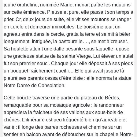
jeune orpheline, nommée Marie, menait paître les moutons
sur cette éminence. Pieuse et pure, elle passait son temps à
prier. Or, deux jours de suite, elle vit ses moutons se ranger
en cercle et demeurer immobiles. Le troisième jour, un
agneau entra dans le cercle, gratta la terre et se mit à bêler
longuement. Intriguée, la pastourelle…., se met à creuser.
Sa houlette atteint une dalle pesante sous laquelle repose
une gracieuse statue de la sainte Vierge. Lui élever un autel
fut son premier souci. Chaque jour elle déposait à ses pieds
un bouquet fraîchement cueilli… Elle qui avait jusque là
pleuré ses parents cessa d’être triste : elle nomma la statue
Notre Dame de Consolation.
Cette boucle traverse une partie du plateau de Bèdes,
remarquable pour sa mosaïque agricole ; le randonneur
appréciera la fraîcheur de ses vallons aux sous-bois de
chênes. L’itinéraire est peu fréquenté bien qu’agréable et
varié : il longe des barres rocheuses et chemine sur un
sentier en balcon avant de déboucher sur la chapelle Notre-