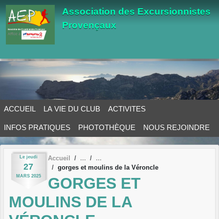
Panneau de gestion des cookies
Association des Excursionnistes
Provençaux
ACCUEIL
LA VIE DU CLUB
ACTIVITES
INFOS PRATIQUES
PHOTOTHÈQUE
NOUS REJOINDRE
Le
jeudi
Accueil
27
gorges et moulins de la Véroncle
MARS
2025
GORGES ET
MOULINS DE LA