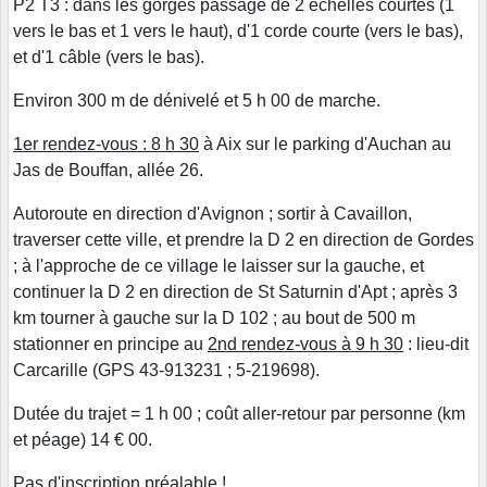
P2 T3 : dans les gorges passage de 2 échelles courtes (1
vers le bas et 1 vers le haut), d'1 corde courte (vers le bas),
et d'1 câble (vers le bas).
Environ 300 m de dénivelé et 5 h 00 de marche.
1er rendez-vous : 8 h 30
à Aix sur le parking d'Auchan au
Jas de Bouffan, allée 26.
Autoroute en direction d'Avignon ; sortir à Cavaillon,
traverser cette ville, et prendre la D 2 en direction de Gordes
; à l'approche de ce village le laisser sur la gauche, et
continuer la D 2 en direction de St Saturnin d'Apt ; après 3
km tourner à gauche sur la D 102 ; au bout de 500 m
stationner en principe au
2nd rendez-vous à 9 h 30
: lieu-dit
Carcarille (GPS 43-913231 ; 5-219698).
Dutée du trajet = 1 h 00 ; coût aller-retour par personne (km
et péage) 14 € 00.
Pas d'inscription préalable !