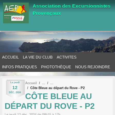
Panneau de gestion des cookies
Association des Excursionnistes
Provençaux
ACCUEIL
LA VIE DU CLUB
ACTIVITES
INFOS PRATIQUES
PHOTOTHÈQUE
NOUS REJOINDRE
Le
jeudi
Accueil
12
Côte Bleue au départ du Rove - P2
DÉC.
2024
CÔTE BLEUE AU
DÉPART DU ROVE - P2
Le
jeudi
12
déc.
2024
de 08h15 à 17h