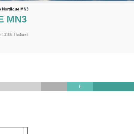
e Nordique MN3
E MN3
)
13109
Tholonet
6