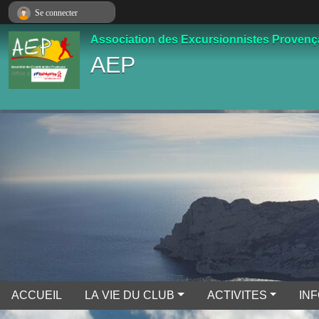
Panneau de gestion des cookies
Se connecter
Association des Excursionnistes Proven
AEP
ACCUEIL
LA VIE DU CLUB
ACTIVITES
IN