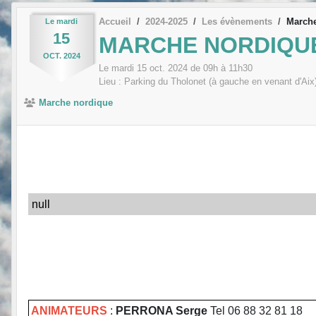
Accueil
2024-2025
Les évènements
March
Le
mardi
15
MARCHE NORDIQU
OCT.
2024
Le
mardi
15
oct.
2024
de 09h à 11h30
Lieu :
Parking du Tholonet (à gauche en venant d'Aix
Marche nordique
null
ANIMATEURS
:
PERRONA Serge
Tel 06 88 32 81 18