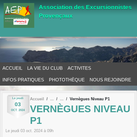
Panneau de gestion des cookies
Association des Excursionnistes
Provençaux
ACCUEIL
LA VIE DU CLUB
ACTIVITES
INFOS PRATIQUES
PHOTOTHÈQUE
NOUS REJOINDRE
Le
jeudi
Accueil
Vernègues Niveau P1
03
VERNÈGUES NIVEAU
OCT.
2024
P1
Le
jeudi
03
oct.
2024
à 09h