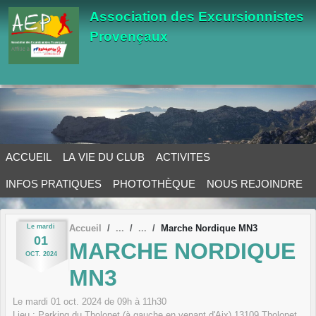
Panneau de gestion des cookies
Association des Excursionnistes
Provençaux
ACCUEIL
LA VIE DU CLUB
ACTIVITES
INFOS PRATIQUES
PHOTOTHÈQUE
NOUS REJOINDRE
Le
mardi
Accueil
Marche Nordique MN3
01
MARCHE NORDIQUE
OCT.
2024
MN3
Le
mardi
01
oct.
2024
de 09h à 11h30
Lieu :
Parking du Tholonet (à gauche en venant d'Aix)
13109
Tholonet