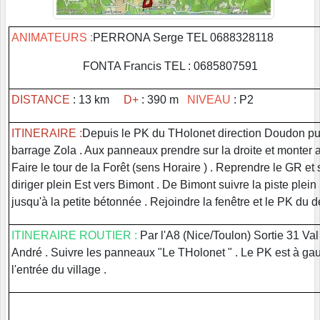
ANIMATEURS :
PERRONA Serge TEL 0688328118
FONTA Francis TEL : 0685807591
DISTANCE
: 13 km
D+
: 390 m
NIVEAU
: P2
ITINERAIRE :
Depuis le PK du THolonet direction Doudon pu
barrage Zola . Aux panneaux prendre sur la droite et monter 
Faire le tour de la Forêt (sens Horaire ) . Reprendre le GR et 
diriger plein Est vers Bimont . De Bimont suivre la piste plei
jusqu'à la petite bétonnée . Rejoindre la fenêtre et le PK du d
ITINERAIRE ROUTIER :
Par l'A8 (Nice/Toulon) Sortie 31 Val
André . Suivre les panneaux "Le THolonet " . Le PK est à ga
l'entrée du village .