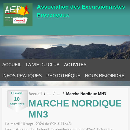
Panneau de gestion des cookies
Association des Excursionnistes
Provençaux
ACCUEIL
LA VIE DU CLUB
ACTIVITES
INFOS PRATIQUES
PHOTOTHÈQUE
NOUS REJOINDRE
Le
mardi
Accueil
Marche Nordique MN3
10
MARCHE NORDIQUE
SEPT.
2024
MN3
Le
mardi
10
sept.
2024
de 09h à 11h45
Lieu :
Parking du Tholonet (à gauche en venant d'Aix)
13100
Le